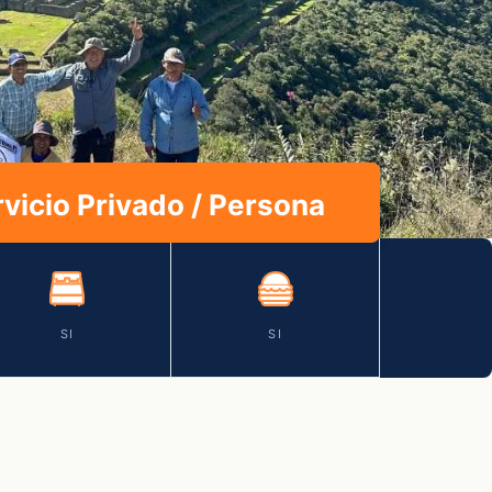
vicio Privado / Persona
SI
SI