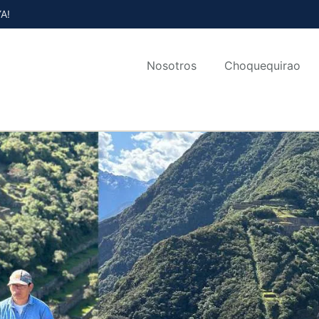
A!
Nosotros
Choquequirao