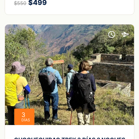
$499
$550
3
DÍAS